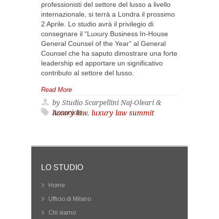
professionisti del settore del lusso a livello
internazionale, si terrà a Londra il prossimo
2 Aprile. Lo studio avrà il privilegio di
consegnare il “Luxury Business In-House
General Counsel of the Year” al General
Counsel che ha saputo dimostrare una forte
leadership ed apportare un significativo
contributo al settore del lusso.
Read More
by Studio Scarpellini Naj-Oleari &
Associati
luxury law
,
luxury law summit
LO STUDIO
Home
Ufficio di Milano
Chi siamo