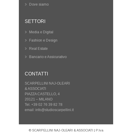
Dove siamo
SETTORI
Media e Digital
Fashion e Design
Real Estate
Bancario e Assicurativo
CONTATTI
SCARPELLINI NAJ-OLEARI
& ASSOCIATI
PIAZZA CASTELLO, 4
20121 – MILANO
Tel. +39 02 76 39 82 78
email: info@studioscarpellini.it
© SCARPELLINI NAJ-OLEARI & ASSOCIATI | P.Iva