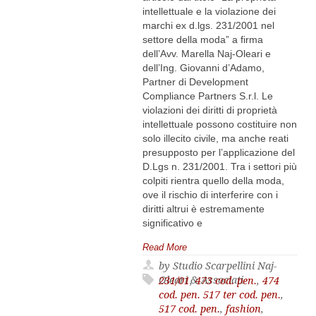
intellettuale e la violazione dei
marchi ex d.lgs. 231/2001 nel
settore della moda” a firma
dell’Avv. Marella Naj-Oleari e
dell’Ing. Giovanni d’Adamo,
Partner di Development
Compliance Partners S.r.l. Le
violazioni dei diritti di proprietà
intellettuale possono costituire non
solo illecito civile, ma anche reati
presupposto per l’applicazione del
D.Lgs n. 231/2001. Tra i settori più
colpiti rientra quello della moda,
ove il rischio di interferire con i
diritti altrui è estremamente
significativo e
Read More
by Studio Scarpellini Naj-
Oleari & Associati
231/01
,
473 cod. pen.
,
474
cod. pen. 517 ter cod. pen.
,
517 cod. pen.
,
fashion
,